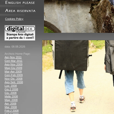
Cookies Policy
data: 08.08.2026
Archivio Home Page:
Apr-Nov 2011
Gen-Mar 2011
Ago-Nov 2009
Mag-Giu 2009
Mar-Apr 2009
Gen-Feb 2009
Nov-Dic. 2008
Ago-Sett. 2008
Lug. 2008
Giu.2 2008
Giu. 2008
Mello 2008
Mag. 2008
Apr. 2008
Mar. 2008
Feb.2 2008